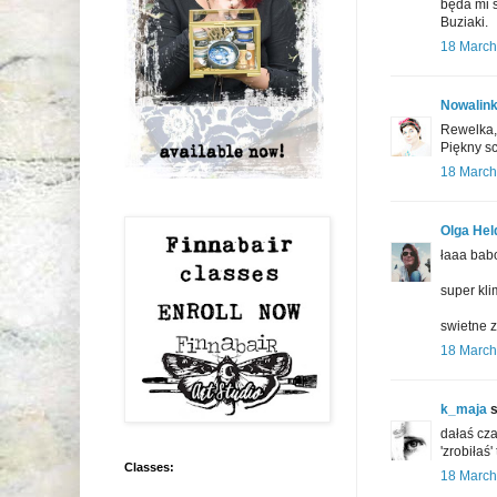
będa mi s
Buziaki.
18 March
Nowalin
Rewelka, 
Piękny sc
18 March
Olga Hel
łaaa babo
super kl
swietne z
18 March
k_maja
s
dałaś cza
'zrobiłaś'
Classes:
18 March