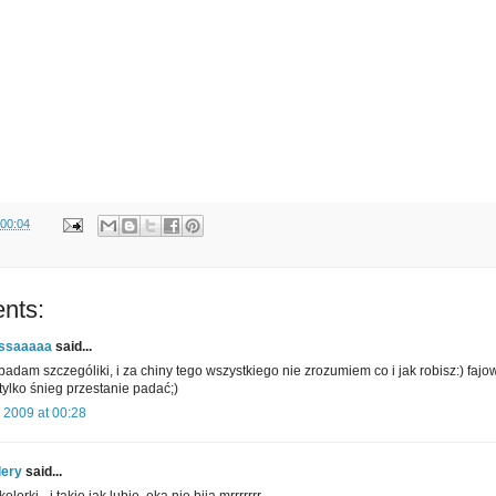
00:04
nts:
ssaaaaa
said...
badam szczególiki, i za chiny tego wszystkiego nie zrozumiem co i jak robisz:) fajo
tylko śnieg przestanie padać;)
 2009 at 00:28
lery
said...
lorki - i takie jak lubie, oka nie biją mrrrrrrr