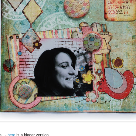
a.. -
here
is a bigger version