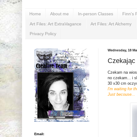
Home
About me
In-person Classes
Finn's 
Art Files: Art ExtraVagance
Art Files: Art Alchemy
Privacy Policy
Wednesday, 18 Ma
Czekając n
Czekam na wios
no czekam... i 
30 x30 cm oczyw
I'm waiting for t
Just becouse...
Email: