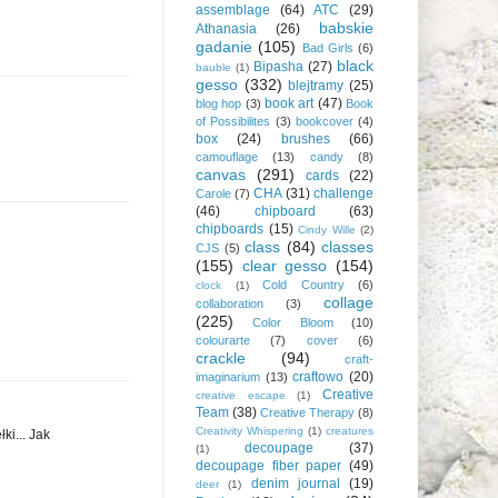
assemblage
(64)
ATC
(29)
babskie
Athanasia
(26)
gadanie
(105)
Bad Girls
(6)
black
Bipasha
(27)
bauble
(1)
gesso
(332)
blejtramy
(25)
book art
(47)
blog hop
(3)
Book
of Possibilites
(3)
bookcover
(4)
box
(24)
brushes
(66)
camouflage
(13)
candy
(8)
canvas
(291)
cards
(22)
CHA
(31)
challenge
Carole
(7)
(46)
chipboard
(63)
chipboards
(15)
Cindy Wille
(2)
class
(84)
classes
CJS
(5)
(155)
clear gesso
(154)
Cold Country
(6)
clock
(1)
collage
collaboration
(3)
(225)
Color Bloom
(10)
colourarte
(7)
cover
(6)
crackle
(94)
craft-
craftowo
(20)
imaginarium
(13)
Creative
creative escape
(1)
Team
(38)
Creative Therapy
(8)
Creativity Whispering
(1)
creatures
ki... Jak
decoupage
(37)
(1)
decoupage fiber paper
(49)
denim journal
(19)
deer
(1)