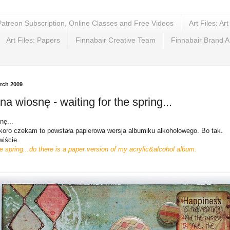
Patreon Subscription, Online Classes and Free Videos
Art Files: Ar
Art Files: Papers
Finnabair Creative Team
Finnabair Brand 
rch 2009
a wiosnę - waiting for the spring...
nę...
skoro czekam to powstała papierowa wersja albumiku alkoholowego. Bo tak.
iście.
he spring...do there is a paper version of my acrylic&alcohol album.