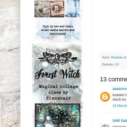
Autor:
finnabair
at
Etykiety:
LO
13 comme
aaaasss
luukam i 
niech no 
18 March
UHK Gal
ożywcze ko