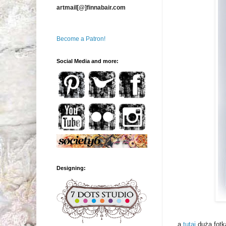
artmail[@]finnabair.com
Become a Patron!
Social Media and more:
Designing:
a
tutaj
duża fotk