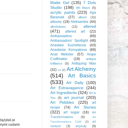
Matte Gel
(135)
7 Dots
Studio
(198)
9th Wave
(5)
acrylic paints
(223)
Aga
Baraniak
(27)
album
(11)
albumy
(19)
Aleksandra
(44)
altered
alkoholowo
(12)
(471)
altered art
(22)
Ambassadors
(69)
Ambassadors' Spotlight
(48)
Anastasi Kuznetsova
(43)
Anastasia Korvyakova
(69)
Anat Weksler
(57)
Angie
Craftmaker
(18)
antique
Antiquing Wax
brilliance
(5)
Art Alchemy
(32)
art
(2)
(514)
Art Basics
(533)
Art Daily
(100)
Art Extravagance
(244)
Art Ingredients
(324)
Art is
art journal
(203)
You
(5)
Art Pebbles
(225)
art
Art Stones
recipe
(74)
(322)
art sugar
(16)
Art
Transformations
(6)
Art
zdążyłaś je
art
Transformations Café
(2)
ionymi cudami
venture
(3)
artykuły
(8)