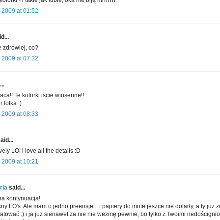
 2009 at 01:52
d...
e zdrowiej, co?
 2009 at 07:32
..
aca!! Te kolorki iscie wiosenne!!
 fotka :)
 2009 at 08:33
aid...
ely LO! i love all the details :D
 2009 at 10:21
ria
said...
na kontynuacja!
kny LO's. Ale mam o jedno preensje... t papiery do mnie jeszce nie dotarły, a ty już 
tować :) i ja już sienawet za nie nie wezmę pewnie, bo tylko z Twoimi nedoścign