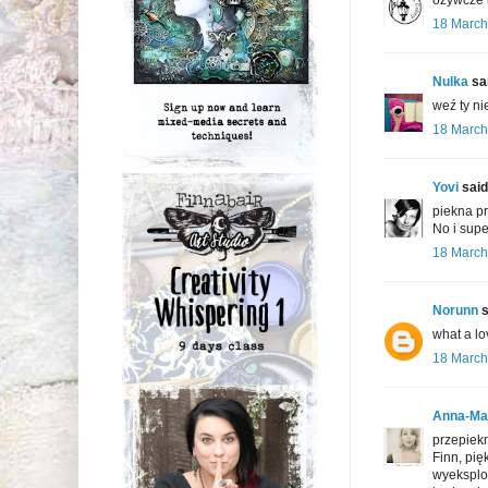
18 March
Nulka
sai
weź ty ni
18 March
Yovi
said.
piekna pr
No i super
18 March
Norunn
s
what a lov
18 March
Anna-Ma
przepiek
Finn, pię
wyeksploa