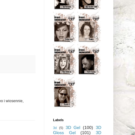
wo i wiosennie,
Labels
3D Gel
(100)
3D
3d
(5)
Gloss Gel
(101)
3D