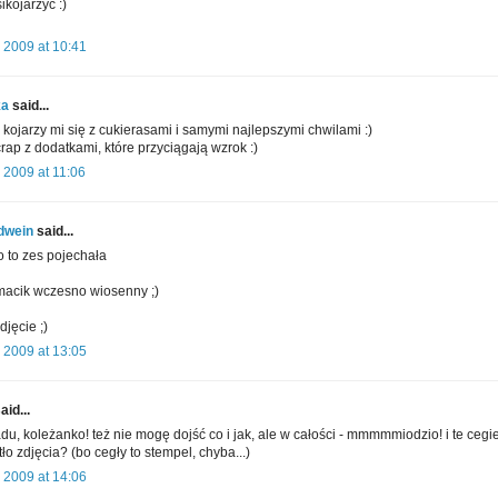
ikojarzyć :)
 2009 at 10:41
ka
said...
kojarzy mi się z cukierasami i samymi najlepszymi chwilami :)
rap z dodatkami, które przyciągają wzrok :)
 2009 at 11:06
dwein
said...
 to zes pojechała
imacik wczesno wiosenny ;)
djęcie ;)
 2009 at 13:05
aid...
du, koleżanko! też nie mogę dojść co i jak, ale w całości - mmmmmiodzio! i te cegieł
 tło zdjęcia? (bo cegły to stempel, chyba...)
 2009 at 14:06